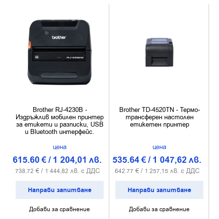
Brother RJ-4230B -
Brother TD-4520TN - Термо-
Издръжлив мобилен принтер
трансферен настолен
за етикети и разписки, USB
етикетен принтер
и Bluetooth интерфейс.
цена
цена
615.60
€
/
1 204,01
лв.
535.64
€
/
1 047,62
лв.
€ /
лв. с ДДС
€ /
лв. с ДДС
738.72
1 444,82
642.77
1 257,15
Направи запитване
Направи запитване
Добави за сравнение
Добави за сравнение