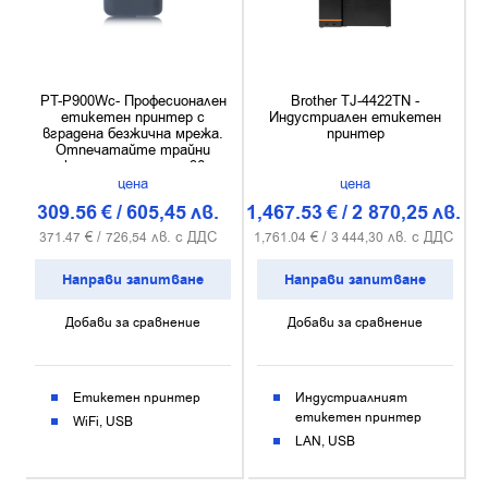
PT-P900Wc- Професионален
Brother TJ-4422TN -
етикетен принтер с
Индустриален етикетен
вградена безжична мрежа.
принтер
Отпечатайте трайни
етикети с ширина до 36 мм
от PC, Mac, смартфон или
цена
цена
таблет.
309.56
€
/
605,45
лв.
1,467.53
€
/
2 870,25
лв.
€ /
лв. с ДДС
€ /
лв. с ДДС
371.47
726,54
1,761.04
3 444,30
Направи запитване
Направи запитване
Добави за сравнение
Добави за сравнение
Етикетен принтер
Индустриалният
етикетен принтер
WiFi
USB
LAN
USB