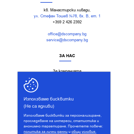
кв. Манастирски ливади,
ул. Стефан Тошев №78, вх. В, ет. 1
+359 2 426 2392
office@dscompany.bg
service@dscompany.bg
ЗА НАС
За компанията
Тикет система
Блог
Сервизен център
Използваме бисквитки
Кариери
(Не са ядливи)
Партньори
Използваме бисквитки за персонализиране,
Лични данни
проследяване на интереси, статистика и
Общи условия
анонимно таргетиране. Прочетете повече:
политика за лични данни
и
общи условия.