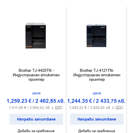
Brother TJ-4420TN -
Brother TJ-4121TN-
Индустриален етикетен
Индустриален етикетен
принтер
принтер
цена
цена
1,259.23
€
/
2 462,85
лв.
1,244.35
€
/
2 433,75
лв.
€ /
лв. с ДДС
€ /
лв. с ДДС
1,511.08
2 955,42
1,493.22
2 920,50
Направи запитване
Направи запитване
Добави за сравнение
Добави за сравнение