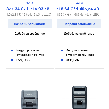
цена
цена
877.34
€
/
1 715,93
лв.
718.64
€
/
1 405,54
лв.
€ /
лв. с ДДС
€ /
лв. с ДДС
1,052.81
2 059,12
862.37
1 686,65
Направи запитване
Направи запитване
Добави за сравнение
Добави за сравнение
Индустриалният
Индустриалният
етикетен принтер
етикетен принтер
LAN
USB
USB
LAN