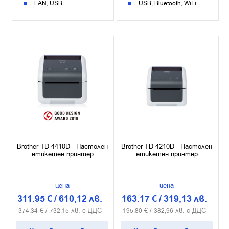
LAN
USB
USB
Bluetooth
WiFi
Brother TD-4410D - Настолен
Brother TD-4210D - Настолен
етикетен принтер
етикетен принтер
цена
цена
311.95
€
/
610,12
лв.
163.17
€
/
319,13
лв.
€ /
лв. с ДДС
€ /
лв. с ДДС
374.34
732,15
195.80
382,96