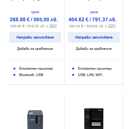
цена
цена
288.88
€
/
565,00
лв.
404.62
€
/
791,37
лв.
€ /
лв. с ДДС
€ /
лв. с ДДС
346.66
678,00
485.54
949,65
Направи запитване
Направи запитване
Добави за сравнение
Добави за сравнение
Етикетен принтер
Етикетен принтер
Bluetooth
USB
USB
LAN
WiFi