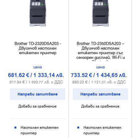
Brother TD-2320DSA203 -
Brother TD-2350DSA203 –
Двуинчов настолен
Двуинчов настолен
етикетен принтер
етикетен принтер със
сензорен дисплей, Wi-Fi и
Bluetooth
цена
цена
681.62
€
/
1 333,14
лв.
733.52
€
/
1 434,65
лв.
€ /
лв. с ДДС
€ /
лв. с ДДС
817.94
1 599,77
880.22
1 721,57
Направи запитване
Направи запитване
Добави за сравнение
Добави за сравнение
Настолен етикетен
Настолен етикетен
принтер
принтер