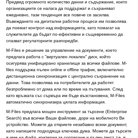
Предвид огромното количество данни и съдържание, които
организациите се налага да поддържат и съхраняват
ежедневно, тази тенденция все повече се засилва.
Въвеждането на дигитални работни процеси им позволява
да поемат контрол над информацията, като помагат на
служителите да бъдат по-ефективни и същевременно да
спазват регулаторните разпоредби.
M-Files е решение за управление на документи, което
предлага работа с "виртуален локален" диск, който
осигурява унифицирано хранилище за всички файлове. M-
files поддържа пълен online и offline трафик, включително
дистанционна синхронизация с централно съхранение на
данни. Това позволява на потребителите да работят
безпроблемно от дома или по време на пътувания. След
като връзката със сървъра им бъде възстановена, M-Files
автоматично синхронизира цялата информация.
М-Files предлага мощен инструмент за търсене (Enterprise
Search) във всички Ваши файлове, дори на мобилното Ви
устройство. Можете да откриете незабавно всеки документ,
като напишете подходяща ключова дума. Можете да търсите
в име на файл, критерии за сортиране и пълен текст, т.е. в