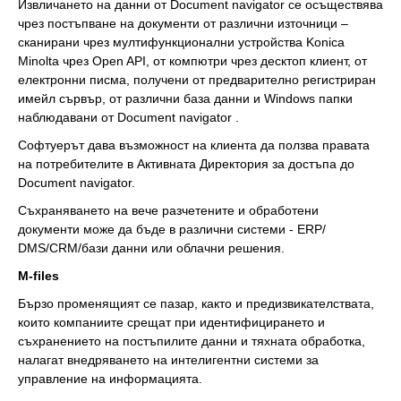
Извличането на данни от Document navigator се осъществява
чрез постъпване на документи от различни източници –
сканирани чрез мултифункционални устройства Konica
Minolta чрез Open API, от компютри чрез десктоп клиент, от
електронни писма, получени от предварително регистриран
имейл сървър, от различни база данни и Windows папки
наблюдавани от Document navigator .
Софтуерът дава възможност на клиента да ползва правата
на потребителите в Активната Директория за достъпа до
Document navigator.
Съхраняването на вече разчетените и обработени
документи може да бъде в различни системи - ERP/
DMS/CRM/бази данни или облачни решения.
M-files
Бързо променящият се пазар, както и предизвикателствата,
които компаниите срещат при идентифицирането и
съхранението на постъпилите данни и тяхната обработка,
налагат внедряването на интелигентни системи за
управление на информацията.