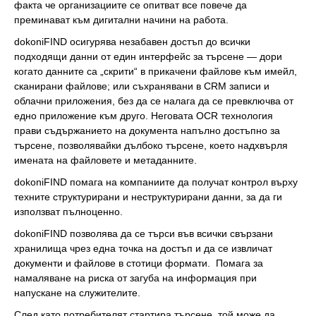
факта че организациите се опитват все повече да
преминават към дигитални начини на работа.
dokoniFIND осигурява незабавен достъп до всички
подходящи данни от един интерфейс за търсене — дори
когато данните са „скрити“ в прикачени файлове към имейл,
сканирани файлове; или съхранявани в CRM записи и
облачни приложения, без да се налага да се превключва от
едно приложение към друго. Неговата OCR технология
прави съдържанието на документа напълно достъпно за
търсене, позволявайки дълбоко търсене, което надхвърля
имената на файловете и метаданните.
dokoniFIND помага на компаниите да получат контрол върху
техните структурирани и неструктурирани данни, за да ги
използват пълноценно.
dokoniFIND позволява да се търси във всички свързани
хранилища чрез една точка на достъп и да се извличат
документи и файлове в стотици формати. Помага за
намаляване на риска от загуба на информация при
напускане на служителите.
След като потребителят стартира търсене, той може да