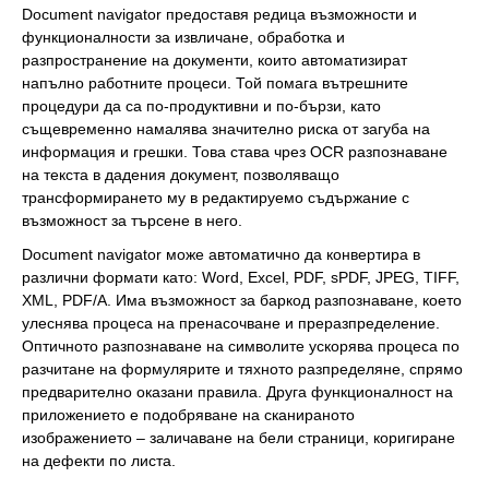
Document navigator предоставя редица възможности и
функционалности за извличане, обработка и
разпространение на документи, които автоматизират
напълно работните процеси. Той помага вътрешните
процедури да са по-продуктивни и по-бързи, като
същевременно намалява значително риска от загуба на
информация и грешки. Това става чрез OCR разпознаване
на текста в дадения документ, позволяващо
трансформирането му в редактируемо съдържание с
възможност за търсене в него.
Document navigator може автоматично да конвертира в
различни формати като: Word, Excel, PDF, sPDF, JPEG, TIFF,
XML, PDF/A. Има възможност за баркод разпознаване, което
улеснява процеса на пренасочване и преразпределение.
Оптичното разпознаване на символите ускорява процеса по
разчитане на формулярите и тяхното разпределяне, спрямо
предварително оказани правила. Друга функционалност на
приложението е подобряване на сканираното
изображението – заличаване на бели страници, коригиране
на дефекти по листа.