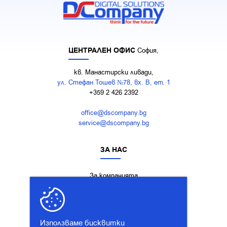
ЦЕНТРАЛЕН ОФИС
София,
кв. Манастирски ливади,
ул. Стефан Тошев №78, вх. В, ет. 1
+359 2 426 2392
office@dscompany.bg
service@dscompany.bg
ЗА НАС
За компанията
Тикет система
Блог
Сервизен център
Използваме бисквитки
Кариери