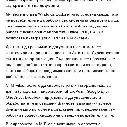
съдържанието на документа.
M-Files използва Windows Explorer като основна среда, така
че потребителите да работят със системата без пречка и да
се ориентират изключително бързо. M-Files поддържа
работа с всеки общ файлов тип (Office, PDF, CAD) и
позволява интеграция с ERP и CRM системи.
Достъпът до различните документи в системата се
контролира от правата за достъп в Активната Директория на
съответната организация. Съдържанието се обозначава с
подходящ набор етикети според критерии за сортиране,
които се избират според изискванията и организацията на
работа във всяка компания.
С M-Files можете да свържете различни хранилища за
данни (споделени директории, SharePoint, Google Диск,
OneDrive, Dropbox и др.). както и да управлявате и
обработвате тези свързани файлове, запазвайки всички
функции като история на създаване, присъединяване към
работни процеси, споделяне с външни потребители и т.н.
Внедряването на M-Files е максимално опростено,