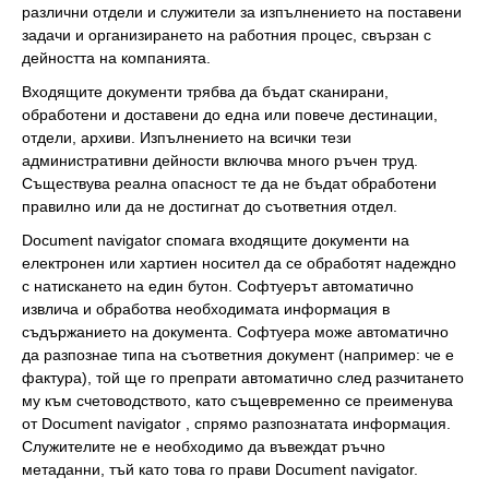
различни отдели и служители за изпълнението на поставени
задачи и организирането на работния процес, свързан с
дейността на компанията.
Входящите документи трябва да бъдат сканирани,
обработени и доставени до една или повече дестинации,
отдели, архиви. Изпълнението на всички тези
административни дейности включва много ръчен труд.
Съществува реална опасност те да не бъдат обработени
правилно или да не достигнат до съответния отдел.
Document navigator спомага входящите документи на
електронен или хартиен носител да се обработят надеждно
с натискането на един бутон. Софтуерът автоматично
извлича и обработва необходимата информация в
съдържанието на документа. Софтуера може автоматично
да разпознае типа на съответния документ (например: че е
фактура), той ще го препрати автоматично след разчитането
му към счетоводството, като същевременно се преименува
от Document navigator , спрямо разпознатата информация.
Служителите не е необходимо да въвеждат ръчно
метаданни, тъй като това го прави Document navigator.