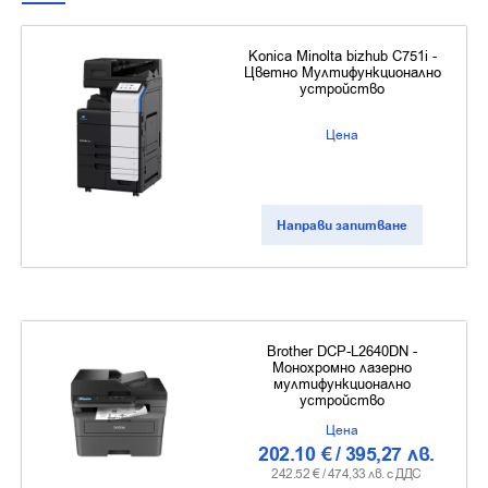
Konica Minolta bizhub C751i -
Цветно Мултифункционално
устройство
Цена
Направи запитване
Brother DCP-L2640DN -
Монохромно лазерно
мултифункционално
устройство
Цена
202.10
€
/
395,27
лв.
242.52
€ /
474,33
лв. с ДДС