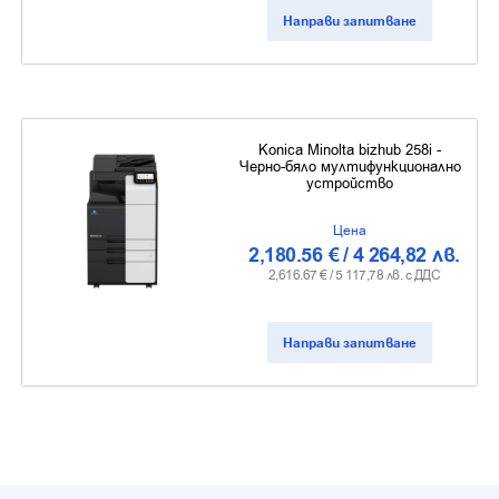
Направи запитване
Konica Minolta bizhub 258i -
Черно-бяло мултифункционално
устройство
Цена
2,180.56
€
/
4 264,82
лв.
2,616.67
€ /
5 117,78
лв. с ДДС
Направи запитване