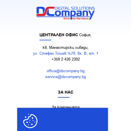
ЦЕНТРАЛЕН ОФИС
София,
кв. Манастирски ливади,
ул. Стефан Тошев №78, вх. В, ет. 1
+359 2 426 2392
office@dscompany.bg
service@dscompany.bg
ЗА НАС
За компанията
Тикет система
Блог
Сервизен център