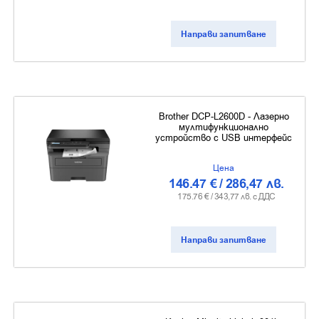
Направи запитване
Brother DCP-L2600D - Лазерно
мултифункционално
устройство с USB интерфейс
Цена
146.47
€
/
286,47
лв.
175.76
€ /
343,77
лв. с ДДС
Направи запитване