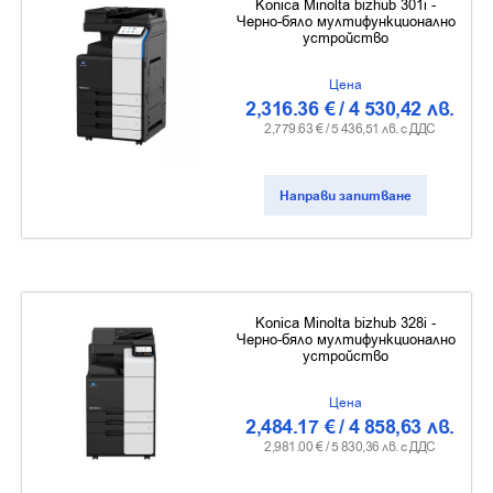
Konica Minolta bizhub 301i -
Черно-бяло мултифункционално
устройство
Цена
2,316.36
€
/
4 530,42
лв.
2,779.63
€ /
5 436,51
лв. с ДДС
Направи запитване
Konica Minolta bizhub 328i -
Черно-бяло мултифункционално
устройство
Цена
2,484.17
€
/
4 858,63
лв.
2,981.00
€ /
5 830,36
лв. с ДДС